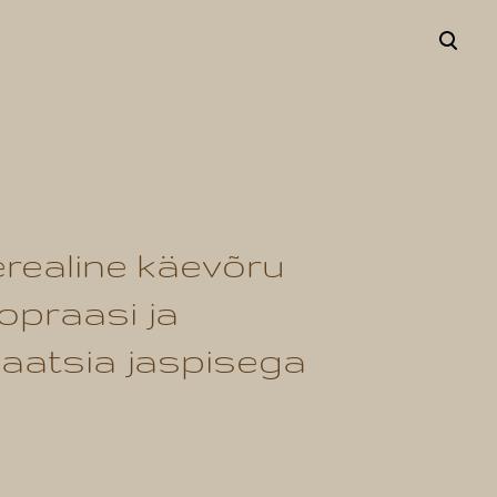
lisati ostukorvi.
Vaata ostukorvi
realine käevõru
opraasi ja
aatsia jaspisega