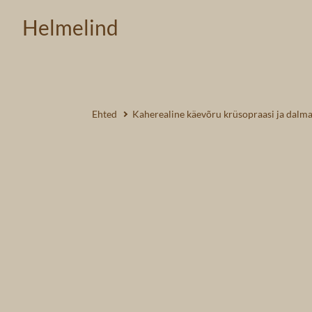
Helmelind
Ehted
Kaherealine käevõru krüsopraasi ja dalma
1 /