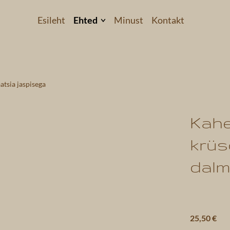
Esileht
Ehted
Minust
Kontakt
Kõrvarõngad
Käevõrud
atsia jaspisega
Kaelakeed
 4
Komplektid
Kahe
Helkivad ripatsid
krüs
Kollektsioonid
dalm
25,50 €