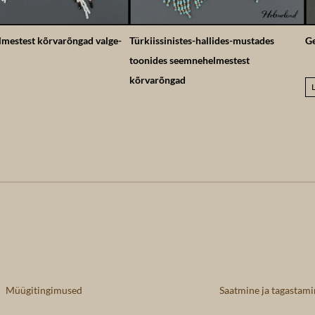
mestest kõrvarõngad valge-
Türkiissinistes-hallides-mustades
Ge
toonides seemnehelmestest
kõrvarõngad
Müügitingimused
Saatmine ja tagastami