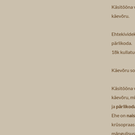
Käsitööna 
käevõru.
Ehtekividek
pärlikoda.
18k kullatu
Käevõru s
Käsitööna 
käevõru, m
ja
pärlikod
Ehe on
nai
krüsopraas 
mängulisust