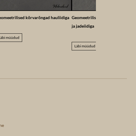
omeetrilised kõrvarõngad hauliidiga
Geomeetrilised kõrvarõngad amas
ja jadeiidiga
Läbi müüdud
Läbi müüdud
ne