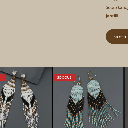
Sobib kandj
ja stiili
.
Lisa ost
SOODUS