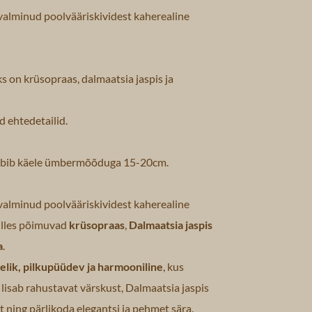
valminud poolvääriskividest kaherealine
s on krüsopraas, dalmaatsia jaspis ja
d ehtedetailid.
obib käele ümbermõõduga 15-20cm.
valminud poolvääriskividest kaherealine
illes põimuvad
krüsopraas
,
Dalmaatsia jaspis
a
.
selik, pilkupüüdev ja harmooniline
, kus
lisab rahustavat värskust, Dalmaatsia jaspis
 ning pärlikoda elegantsi ja pehmet sära.