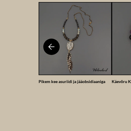
Pikem kee asuriidi ja jääobsidiaaniga
Käevõru K