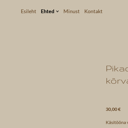
Esileht
Ehted
Minust
Kontakt
Kõrvarõngad
Käevõrud
Kaelakeed
 3
Komplektid
Pika
Helkivad ripatsid
kõrv
Kollektsioonid
30,00 €
Käsitööna 