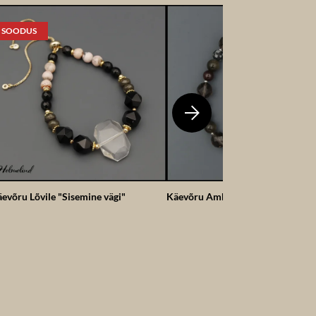
SOODUS
evõru Lõvile "Sisemine vägi"
Käevõru Amburile "Sisemine jõud