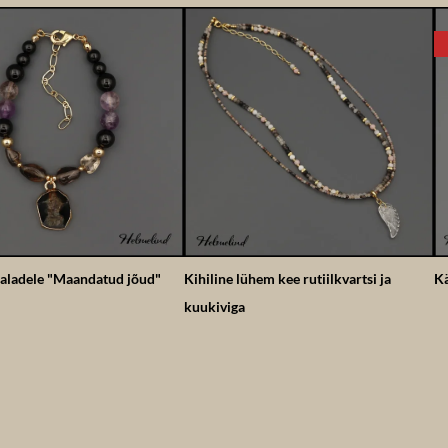
aladele "Maandatud jõud"
Kihiline lühem kee rutiilkvartsi ja
Kä
kuukiviga