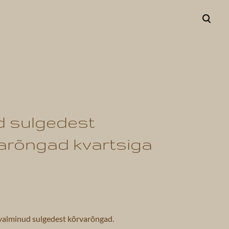
lisati ostukorvi.
Vaata ostukorvi
d sulgedest
arõngad kvartsiga
valminud sulgedest kõrvarõngad.