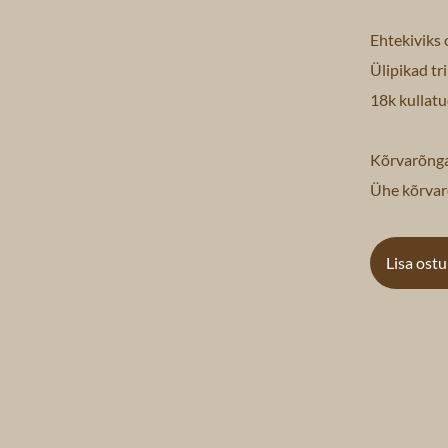
Ehtekiviks 
Ülipikad tri
18k kullatu
Kõrvarõnga
Ühe kõrvar
Lisa ost