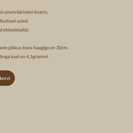
on poolvääriskivi kvarts.
ibulised suled.
d ehtedetailid.
ste pikkus koos haagiga on 30cm.
õnga kaal on 4,1grammi.
ukorvi