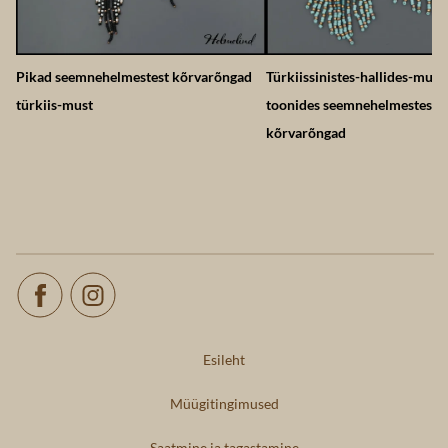
Pikad seemnehelmestest kõrvarõngad
Türkiissinistes-hallides-must
türkiis-must
toonides seemnehelmestest
kõrvarõngad
Esileht
Müügitingimused
Saatmine ja tagastamine