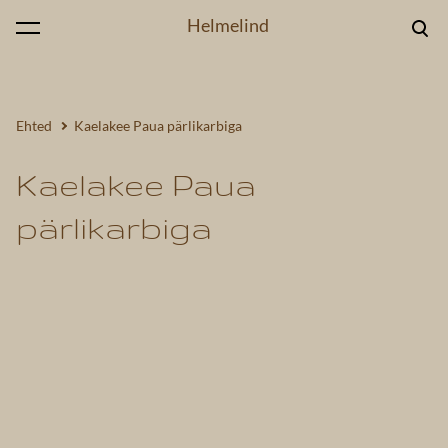
Helmelind
lisati ostukorvi.
Vaata ostukorvi
Ehted
Kaelakee Paua pärlikarbiga
Kaelakee Paua
pärlikarbiga
1 / 3