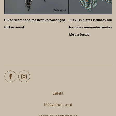
Pikad seemnehelmestest kõrvarõngad
Türkiissinistes-hallides-must
türkiis-must
toonides seemnehelmestest
kõrvarõngad
Esileht
Müügitingimused
Saatmine ja tagastamine