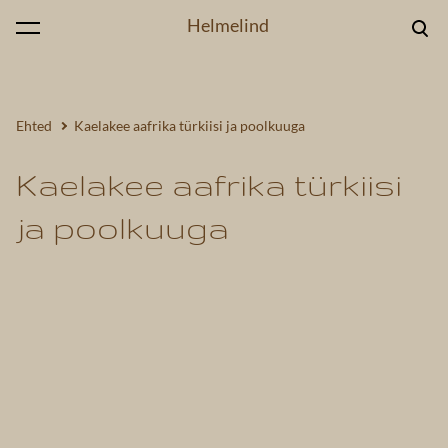
Helmelind
lisati ostukorvi.
Vaata ostukorvi
Ehted
Kaelakee aafrika türkiisi ja poolkuuga
Kaelakee aafrika türkiisi
ja poolkuuga
1 / 2