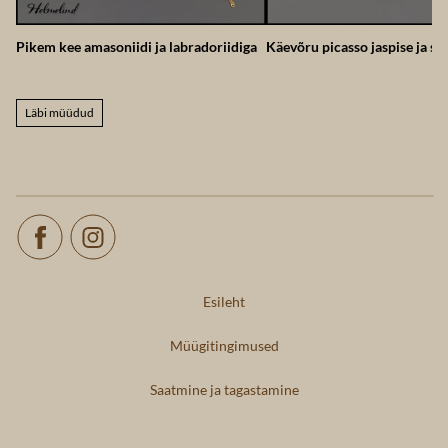
Pikem kee amasoniidi ja labradoriidiga
Käevõru picasso jaspise ja su
Läbi müüdud
Esileht
Müügitingimused
Saatmine ja tagastamine