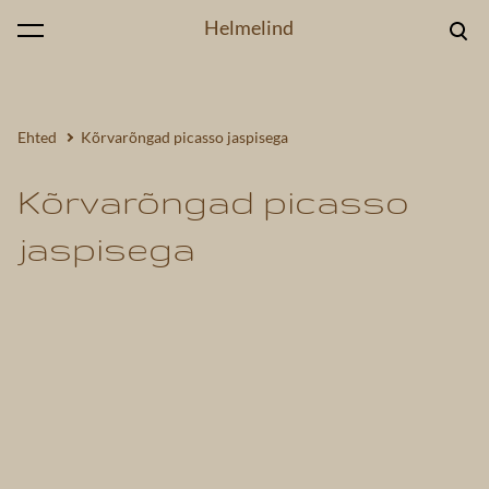
Helmelind
lisati ostukorvi.
Vaata ostukorvi
Ehted
Kõrvarõngad picasso jaspisega
Kõrvarõngad picasso
jaspisega
1 / 2