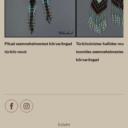
Pikad seemnehelmestest kõrvarõngad
Türkiissinistes-hallides-must
türkiis-must
toonides seemnehelmestest
kõrvarõngad
Esileht