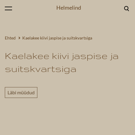
Helmelind
lisati ostukorvi.
Vaata ostukorvi
Ehted
Kaelakee kiivi jaspise ja suitskvartsiga
Kaelakee kiivi jaspise ja
suitskvartsiga
Läbi müüdud
1 / 3