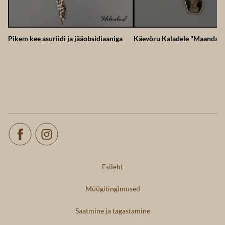
Pikem kee asuriidi ja jääobsidiaaniga
Käevõru Kaladele "Maandatu
Esileht
Müügitingimused
Saatmine ja tagastamine