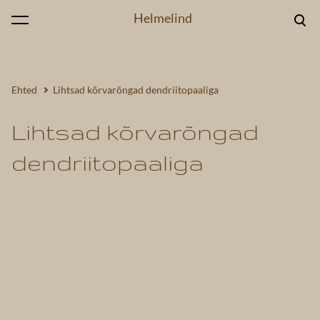
Helmelind
lisati ostukorvi.
Vaata ostukorvi
Ehted
Lihtsad kõrvarõngad dendriitopaaliga
Lihtsad kõrvarõngad
dendriitopaaliga