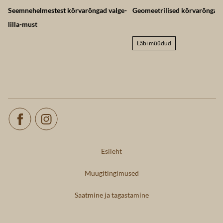
Seemnehelmestest kõrvarõngad valge-
Geomeetrilised kõrvarõngad 
lilla-must
Läbi müüdud
Esileht
Müügitingimused
Saatmine ja tagastamine