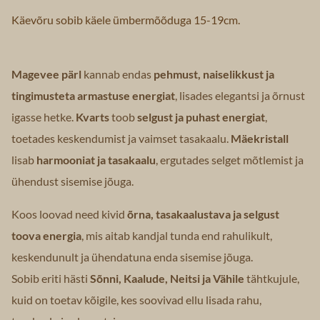
Käevõru sobib käele ümbermõõduga 15-19cm.
Magevee pärl
kannab endas
pehmust, naiselikkust ja
tingimusteta armastuse energiat
, lisades elegantsi ja õrnust
igasse hetke.
Kvarts
toob
selgust ja puhast energiat
,
toetades keskendumist ja vaimset tasakaalu.
Mäekristall
lisab
harmooniat ja tasakaalu
, ergutades selget mõtlemist ja
ühendust sisemise jõuga.
Koos loovad need kivid
õrna, tasakaalustava ja selgust
toova energia
, mis aitab kandjal tunda end rahulikult,
keskendunult ja ühendatuna enda sisemise jõuga.
Sobib eriti hästi
Sõnni, Kaalude, Neitsi ja Vähile
tähtkujule,
kuid on toetav kõigile, kes soovivad ellu lisada rahu,