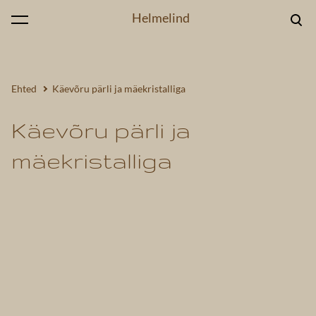
Helmelind
lisati ostukorvi.
Vaata ostukorvi
Ehted
Käevõru pärli ja mäekristalliga
Käevõru pärli ja
mäekristalliga
1 / 4