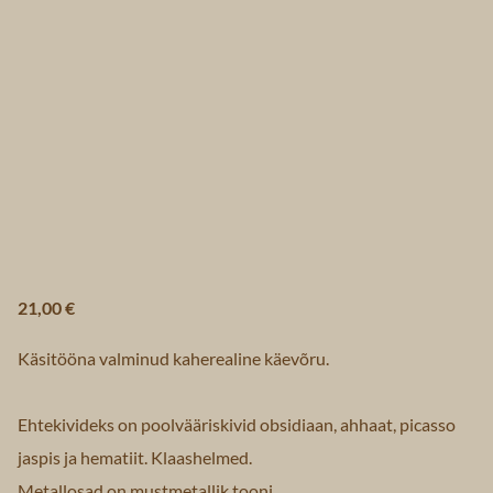
21,00 €
Käsitööna valminud kaherealine käevõru.
Ehtekivideks on poolvääriskivid obsidiaan, ahhaat, picasso
jaspis ja hematiit. Klaashelmed.
Metallosad on mustmetallik tooni.