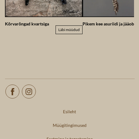
Kõrvarõngad kvartsiga
Pikem kee asuriidi ja jääobsi
Läbi müüdud
Esileht
Müügitingimused
Saatmine ja tagastamine