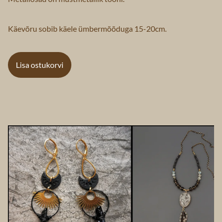
Käevõru sobib käele ümbermõõduga 15-20cm.
Lisa ostukorvi