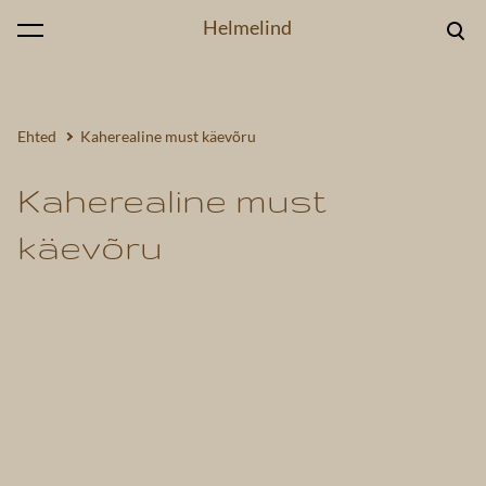
Helmelind
lisati ostukorvi.
Vaata ostukorvi
Ehted
Kaherealine must käevõru
Kaherealine must
käevõru
1 / 4