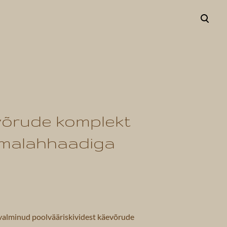
lisati ostukorvi.
Vaata ostukorvi
õrude komplekt
malahhaadiga
valminud poolvääriskividest käevõrude