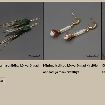
 amasoniidiga kõrvarõngad
Minimalistlikud kõrvarõngad kirsiõie
Kõ
ahhaadi ja mäekristalliga
am
ud