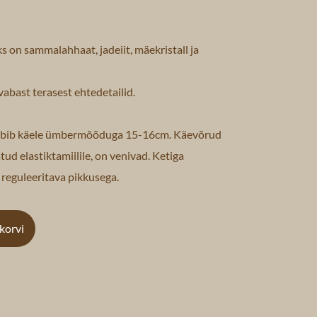
s on sammalahhaat, jadeiit, mäekristall ja
abast terasest ehtedetailid.
obib käele ümbermõõduga 15-16cm. Käevõrud
tud elastiktamiilile, on venivad. Ketiga
reguleeritava pikkusega.
ukorvi