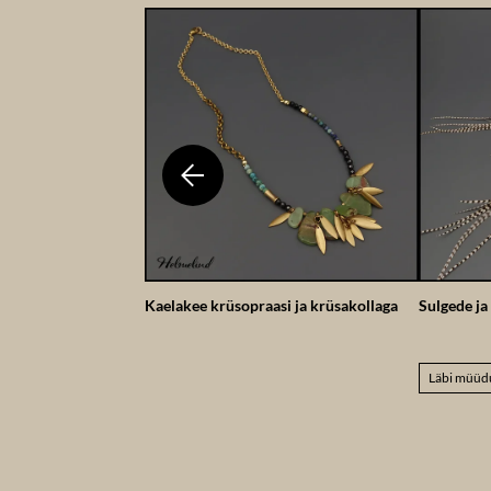
Kaelakee krüsopraasi ja krüsakollaga
Sulgede ja
Läbi müüd