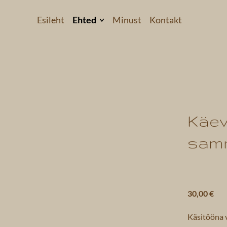
Esileht
Ehted
Minust
Kontakt
Kõrvarõngad
Käevõrud
Kaelakeed
 2
Komplektid
Käev
Helkivad ripatsid
sam
Kollektsioonid
30,00 €
Käsitööna 