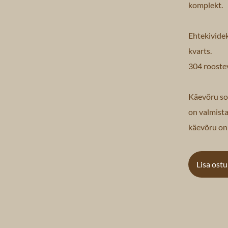
komplekt.
Ehtekividek
kvarts.
304 roostev
Käevõru s
on valmista
käevõru on 
Lisa ost