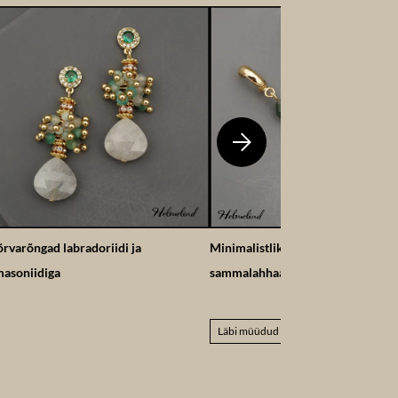
rvarõngad labradoriidi ja
Minimalistlikud kõrvarõngad
asoniidiga
sammalahhaadiga
Läbi müüdud