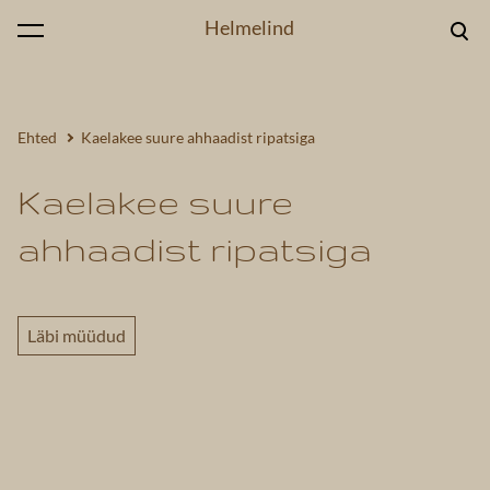
Helmelind
lisati ostukorvi.
Vaata ostukorvi
Ehted
Kaelakee suure ahhaadist ripatsiga
Kaelakee suure
ahhaadist ripatsiga
Läbi müüdud
1 / 2