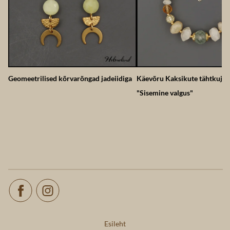
Geomeetrilised kõrvarõngad jadeiidiga
Käevõru Kaksikute tähtkujul
"Sisemine valgus"
Esileht