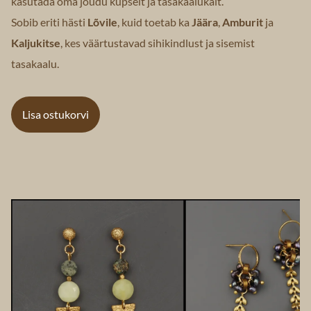
kasutada oma jõudu küpselt ja tasakaalukalt.
Sobib eriti hästi
Lõvile
, kuid toetab ka
Jäära
,
Amburit
ja
Kaljukitse
, kes väärtustavad sihikindlust ja sisemist
tasakaalu.
Lisa ostukorvi