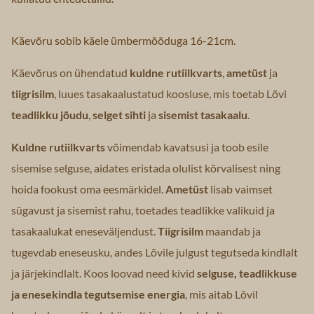
Käevõru sobib käele ümbermõõduga 16-21cm.
Käevõrus on ühendatud
kuldne rutiilkvarts
,
ametüst
ja
tiigrisilm
, luues tasakaalustatud koosluse, mis toetab Lõvi
teadlikku jõudu
,
selget sihti
ja
sisemist tasakaalu
.
Kuldne rutiilkvarts
võimendab kavatsusi ja toob esile
sisemise selguse, aidates eristada olulist kõrvalisest ning
hoida fookust oma eesmärkidel.
Ametüst
lisab vaimset
sügavust ja sisemist rahu, toetades teadlikke valikuid ja
tasakaalukat eneseväljendust.
Tiigrisilm
maandab ja
tugevdab eneseusku, andes Lõvile julgust tegutseda kindlalt
ja järjekindlalt. Koos loovad need kivid
selguse, teadlikkuse
ja enesekindla tegutsemise energia
, mis aitab Lõvil