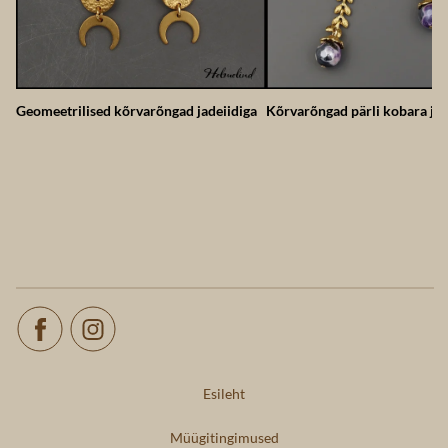
Geomeetrilised kõrvarõngad jadeiidiga
Kõrvarõngad pärli kobara ja
Esileht
Müügitingimused