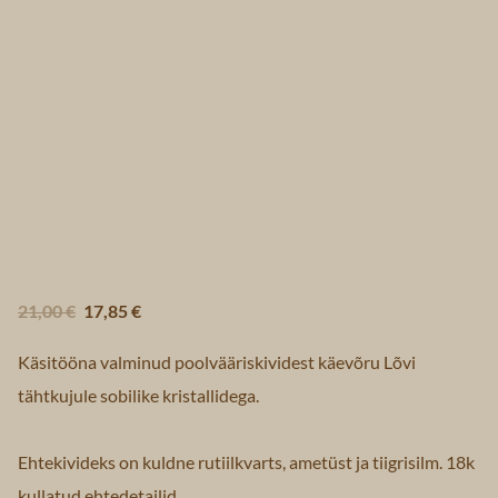
21,00 €
17,85 €
Käsitööna valminud poolvääriskividest käevõru Lõvi
tähtkujule sobilike kristallidega.
Ehtekivideks on kuldne rutiilkvarts, ametüst ja tiigrisilm. 18k
kullatud ehtedetailid.