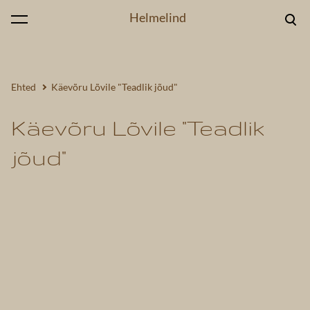
Helmelind
lisati ostukorvi.
Vaata ostukorvi
Ehted
Käevõru Lõvile "Teadlik jõud"
Käevõru Lõvile "Teadlik
jõud"
1 / 4