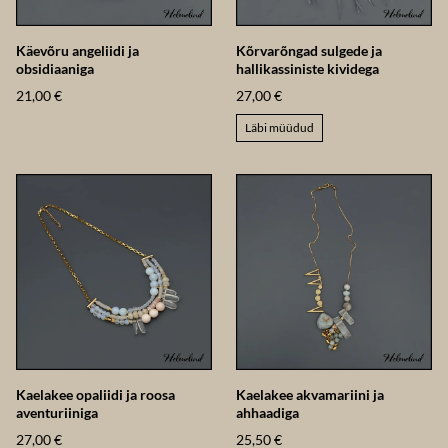
Käevõru angeliidi ja
Kõrvarõngad sulgede ja
obsidiaaniga
hallikassiniste kividega
21,00 €
27,00 €
Läbi müüdud
Kaelakee opaliidi ja roosa
Kaelakee akvamariini ja
aventuriiniga
ahhaadiga
27,00 €
25,50 €