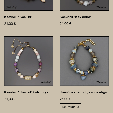
Käevõru "Kaalud"
Käevõru "Kaksikud"
21,00 €
21,00 €
Käevõru "Kaalud" tsitriiniga
Käevõru küaniidi ja ahhaadiga
21,00 €
24,00 €
Läbi müüdud