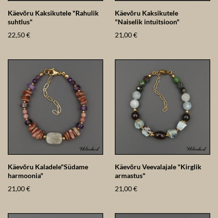
Käevõru Kaksikutele "Rahulik
Käevõru Kaksikutele
suhtlus"
"Naiselik intuitsioon"
22,50 €
21,00 €
Käevõru Kaladele"Südame
Käevõru Veevalajale "Kirglik
harmoonia"
armastus"
21,00 €
21,00 €