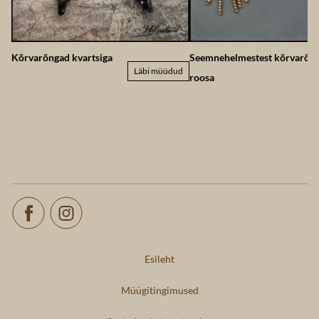
Kõrvarõngad kvartsiga
Seemnehelmestest kõrvarõng
Läbi müüdud
roosa
Esileht
Müügitingimused