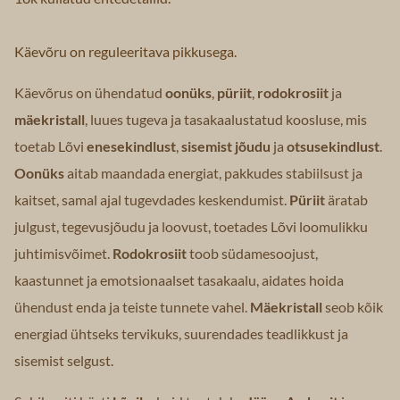
Käevõru on reguleeritava pikkusega.
Käevõrus on ühendatud
oonüks
,
püriit
,
rodokrosiit
ja
mäekristall
, luues tugeva ja tasakaalustatud koosluse, mis
toetab Lõvi
enesekindlust
,
sisemist jõudu
ja
otsusekindlust
.
Oonüks
aitab maandada energiat, pakkudes stabiilsust ja
kaitset, samal ajal tugevdades keskendumist.
Püriit
äratab
julgust, tegevusjõudu ja loovust, toetades Lõvi loomulikku
juhtimisvõimet.
Rodokrosiit
toob südamesoojust,
kaastunnet ja emotsionaalset tasakaalu, aidates hoida
ühendust enda ja teiste tunnete vahel.
Mäekristall
seob kõik
energiad ühtseks tervikuks, suurendades teadlikkust ja
sisemist selgust.