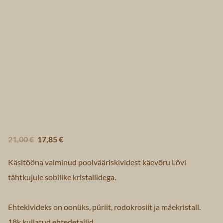
21,00 €
17,85 €
Käsitööna valminud poolvääriskividest käevõru Lõvi
tähtkujule sobilike kristallidega.
Ehtekivideks on oonüks, püriit, rodokrosiit ja mäekristall.
18k kullatud ehtedetailid.