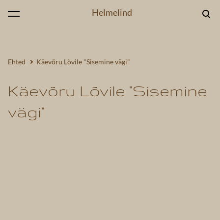
Helmelind
lisati ostukorvi.
Vaata ostukorvi
Ehted
Käevõru Lõvile "Sisemine vägi"
Käevõru Lõvile "Sisemine
vägi"
1 / 3