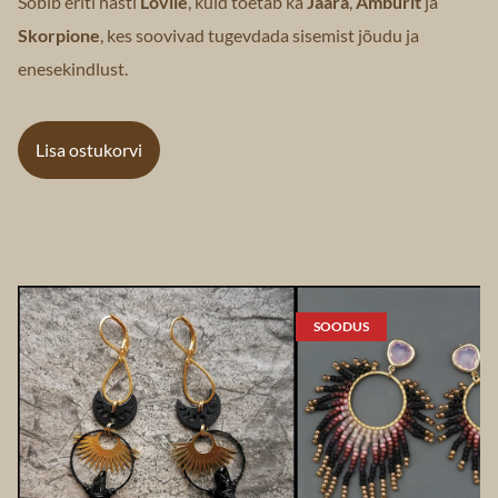
Sobib eriti hästi
Lõvile
, kuid toetab ka
Jäära
,
Amburit
ja
Skorpione
, kes soovivad tugevdada sisemist jõudu ja
enesekindlust.
Lisa ostukorvi
SOODUS