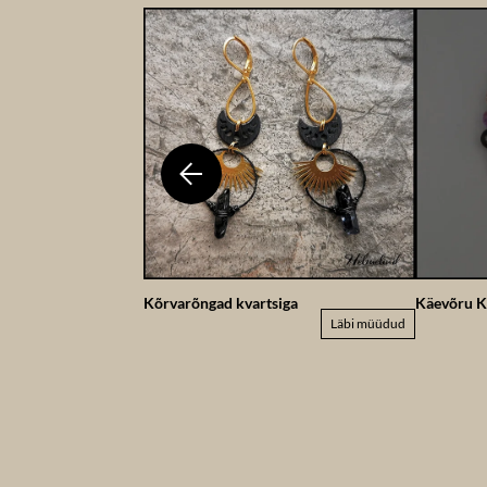
Kõrvarõngad kvartsiga
Käevõru K
Läbi müüdud