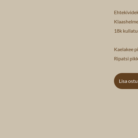
Ehtekividek
Klaashelme
18k kullatu
Kaelakee p
Ripatsi pik
Lisa ost