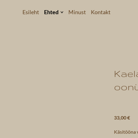
Esileht
Ehted
Minust
Kontakt
Kõrvarõngad
Käevõrud
Kaelakeed
 3
Komplektid
Kael
Helkivad ripatsid
oon
Kollektsioonid
33,00 €
Käsitööna 