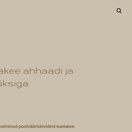
lisati ostukorvi.
Vaata ostukorvi
akee ahhaadi ja
üksiga
valminud poolvääriskividest kaelakee.