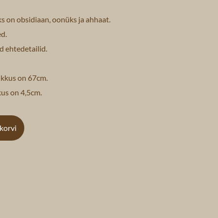
s on obsidiaan, oonüks ja ahhaat.
d.
d ehtedetailid.
ikkus on 67cm.
kus on 4,5cm.
ukorvi