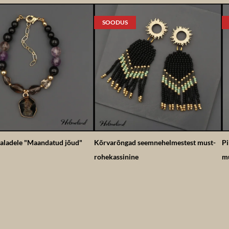
SOODUS
aladele "Maandatud jõud"
Kõrvarõngad seemnehelmestest must-
Pi
rohekassinine
mu