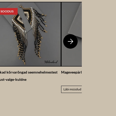
SOODUS
kad kõrvarõngad seemnehelmestest
Mageveepärli kobaraga kõrvarõn
st-valge-kuldne
Läbi müüdud