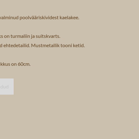
valminud poolvääriskividest kaelakee.
s on turmaliin ja suitskvarts.
d ehtedetailid. Mustmetallik tooni ketid.
ikkus on 60cm.
üdud