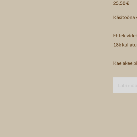
25,50 €
Käsitööna 
Ehtekividek
18k kullatu
Kaelakee p
Läbi mü