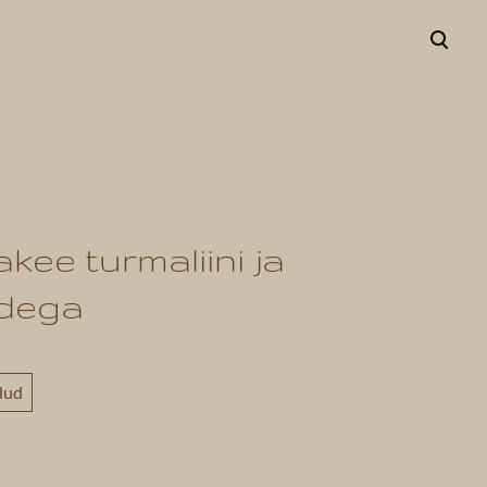
lisati ostukorvi.
Vaata ostukorvi
kee turmaliini ja
idega
dud