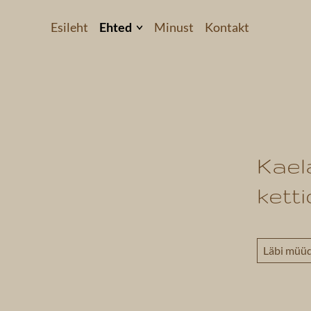
Esileht
Ehted
Minust
Kontakt
Kõrvarõngad
Käevõrud
Kaelakeed
 2
Komplektid
Kaela
Helkivad ripatsid
kett
Kollektsioonid
Läbi müü