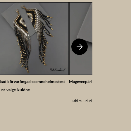
kad kõrvarõngad seemnehelmestest
Mageveepärli kobaraga kõrvarõn
st-valge-kuldne
Läbi müüdud