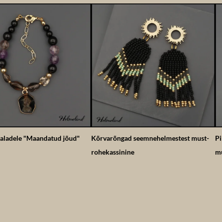
aladele "Maandatud jõud"
Kõrvarõngad seemnehelmestest must-
Pi
rohekassinine
mu