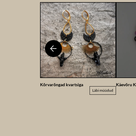
Kõrvarõngad kvartsiga
Käevõru K
Läbi müüdud