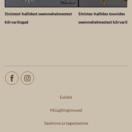
Sinistest-hallidest seemnehelmestest
Sinistes-hallides toonides
kõrvarõngad
seemnehelmestest kõrvarõn
Esileht
Müügitingimused
Saatmine ja tagastamine