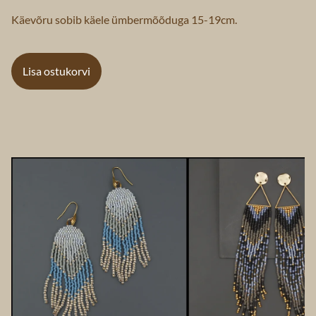
Käevõru sobib käele ümbermõõduga 15-19cm.
Lisa ostukorvi