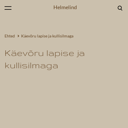
Helmelind
lisati ostukorvi.
Vaata ostukorvi
Ehted
Käevõru lapise ja kullisilmaga
Käevõru lapise ja
kullisilmaga
1 / 3