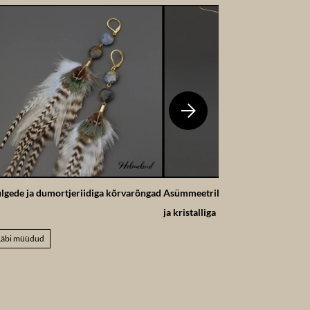
lgede ja dumortjeriidiga kõrvarõngad
Asümmeetrilised kõrvarõngad soda
ja kristalliga
Läbi müüdud