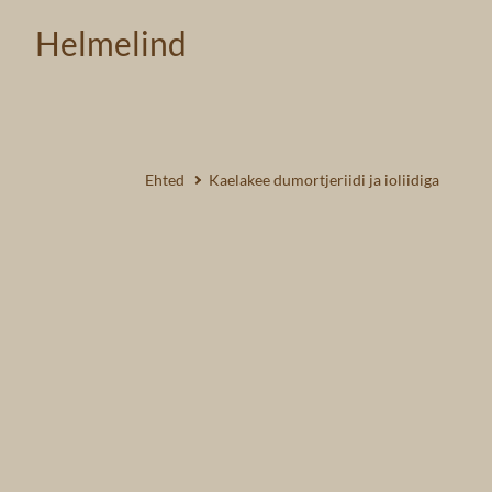
Helmelind
Ehted
Kaelakee dumortjeriidi ja ioliidiga
1 /