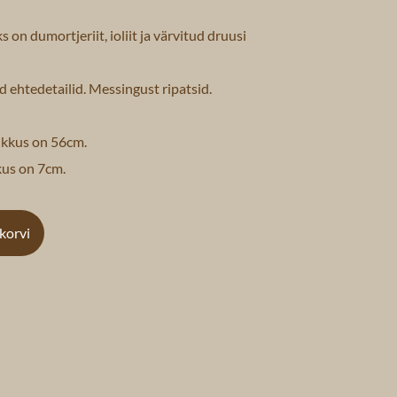
s on dumortjeriit, ioliit ja värvitud druusi
d ehtedetailid. Messingust ripatsid.
ikkus on 56cm.
kus on 7cm.
ukorvi