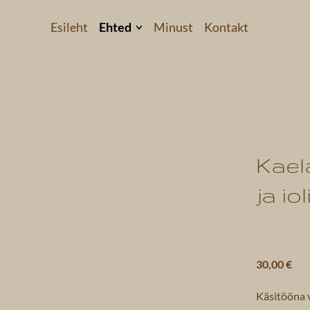
Esileht
Ehted
Minust
Kontakt
Kõrvarõngad
Käevõrud
Kaelakeed
 3
Komplektid
Kael
Helkivad ripatsid
ja io
Kollektsioonid
30,00 €
Käsitööna 