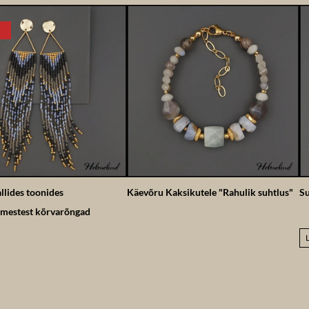
allides toonides
Käevõru Kaksikutele "Rahulik suhtlus"
Su
mestest kõrvarõngad