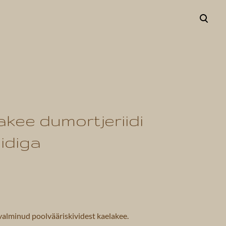
lisati ostukorvi.
Vaata ostukorvi
akee dumortjeriidi
liidiga
valminud poolvääriskividest kaelakee.