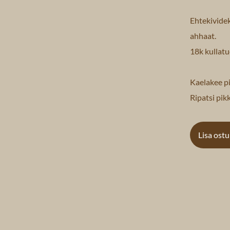
Ehtekividek
ahhaat.
18k kullatu
Kaelakee p
Ripatsi pik
Lisa ost