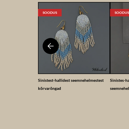
SOODUS
SOODUS
Sinistest-hallidest seemnehelmestest
Sinistes-h
kõrvarõngad
seemnehel