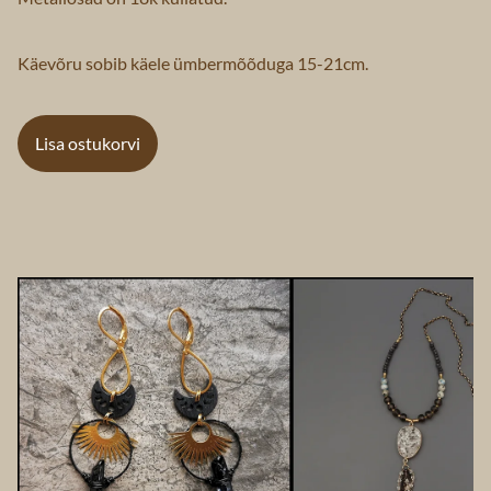
Käevõru sobib käele ümbermõõduga 15-21cm.
Lisa ostukorvi