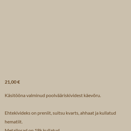
21,00 €
Käsitööna valminud poolvääriskividest käevõru.
Ehtekivideks on preniit, suitsu kvarts, ahhaat ja kullatud
hematiit.
Metallosad on 18k kullatud.