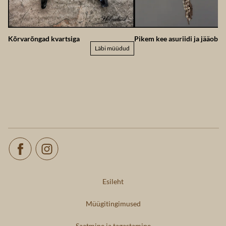
Kõrvarõngad kvartsiga
Pikem kee asuriidi ja jääobsi
Läbi müüdud
Esileht
Müügitingimused
Saatmine ja tagastamine