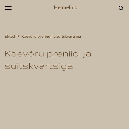
Helmelind
lisati ostukorvi.
Vaata ostukorvi
Ehted
Käevõru preniidi ja suitskvartsiga
Käevõru preniidi ja
suitskvartsiga
1 / 4