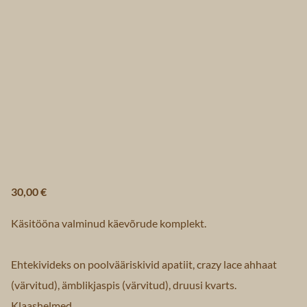
30,00 €
Käsitööna valminud käevõrude komplekt.
Ehtekivideks on poolvääriskivid apatiit, crazy lace ahhaat
(värvitud), ämblikjaspis (värvitud), druusi kvarts.
Klaashelmed.