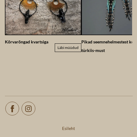
Kõrvarõngad kvartsiga
Pikad seemnehelmestest kõr
Läbi müüdud
türkiis-must
Esileht