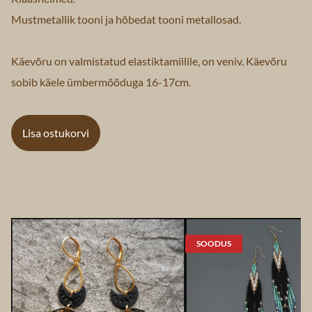
Mustmetallik tooni ja hõbedat tooni metallosad.
Käevõru on valmistatud elastiktamiilile, on veniv. Käevõru
sobib käele ümbermõõduga 16-17cm.
Lisa ostukorvi
SOODUS