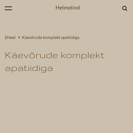
Helmelind
lisati ostukorvi.
Vaata ostukorvi
Ehted
Käevõrude komplekt apatiidiga
Käevõrude komplekt
apatiidiga
1 / 3